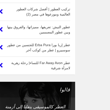
تركيب العطور | أفضل شركات العطور
العالمية وموزعوها في مصر (2)
عطور النيش: تعريفها، مميزاتها، والفروق بينها
وبين عطور المصممين
عطر إربا بورا Erba Pura للجنسين من عطور
سوسبيرو | عطر من كوكب آخر
عطر Far Away Avon للنساء| رحلة زهرية
لامرأة شرقية
قالوا
العطر كالموسيقى ينقلنا إلى أزمنة