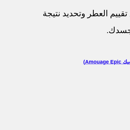
ييم العطر وتحديد نتيجة
 جسدك.
Amou)