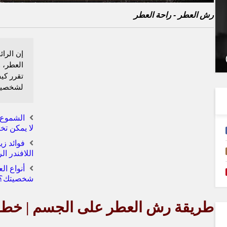
رش العطر - راحة العطر
إن الرا
العطر، و
تقرر كي
لشخصيت
الشموع 
لا يمكن تخي
اللافندر الر
أنواع ا
شخصيتك؟!
طريقة رش العطر على الجسم | خطوا