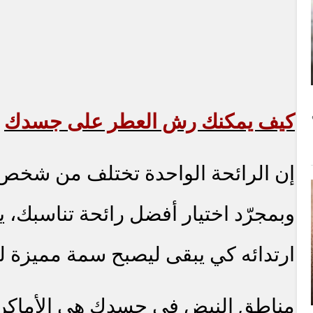
كيف يمكنك رش العطر على جسدك
إن الرائحة الواحدة تختلف من شخص 
وبمجرّد اختيار أفضل رائحة تناسبك، 
ارتدائه كي يبقى ليصبح سمة مميزة 
مناطق النبض في جسدك هي الأماكن ا