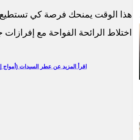
هذا الوقت يمنحك فرصة كي تستطيع تق
اختلاط الرائحة الفواحة مع إفرازات
اقرأ المزيد عن عطر السيدات (أمواج إبيك age Epic