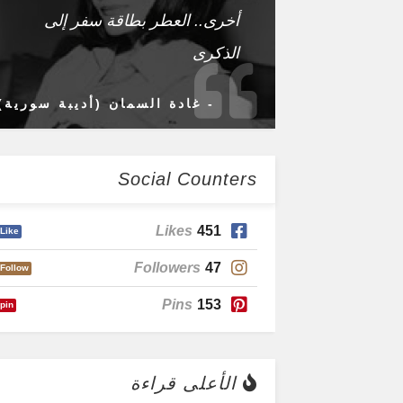
أخرى.. العطر بطاقة سفر إلى
الذكرى
- غادة السمان (أديبة سورية)
Social Counters
Likes
451
Like
Followers
47
Follow
Pins
153
pin
الأعلى قراءة