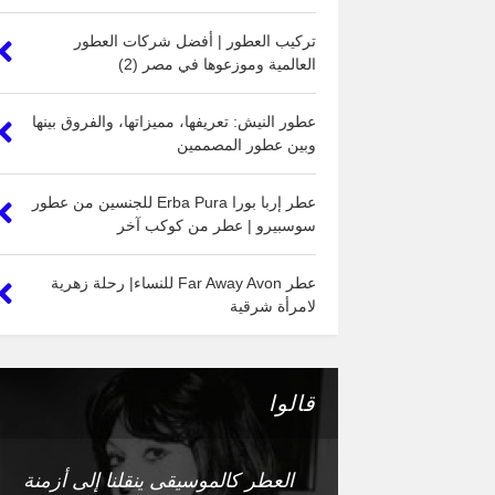
تركيب العطور | أفضل شركات العطور
العالمية وموزعوها في مصر (2)
عطور النيش: تعريفها، مميزاتها، والفروق بينها
وبين عطور المصممين
عطر إربا بورا Erba Pura للجنسين من عطور
سوسبيرو | عطر من كوكب آخر
عطر Far Away Avon للنساء| رحلة زهرية
لامرأة شرقية
قالوا
العطر كالموسيقى ينقلنا إلى أزمنة