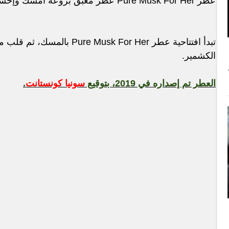
عطر Pure Musk For Her عطر معبّق بروعة امسك وإحساس الزهور.
تبدأ افتتاحية عطر Musk For Her
الكشمير.
العطر تم إصداره في 2019، بتوقيع
سونيا كونستانت
.