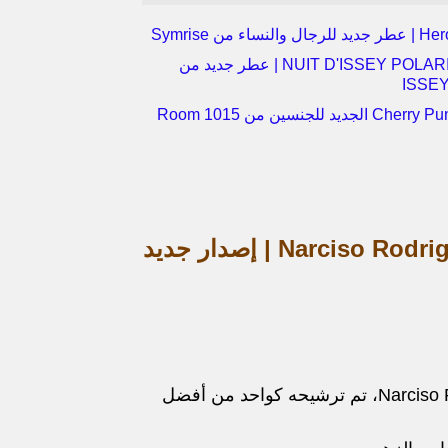
عطر NUIT D'ISSEY POLARIS | عطر جديد من
ISSE
عطر Pure Musk For Her للنساء من Narciso Rodriguez | إصدار جديد
هذا إصدار جديد تماما من دار نرسيسو رودريجز Narciso Rodriguez، تم ترشيحه كواحد من أفضل