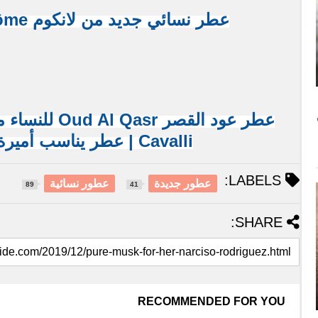
عطر نسائي جديد من لانكوم Lancôme | إيدول Idôle
Cavalli | عطر يناسب أميرة من بلاد الشرق
LABELS:
عطور جديدة
عطور نسائية
89
41
SHARE:
RECOMMENDED FOR YOU