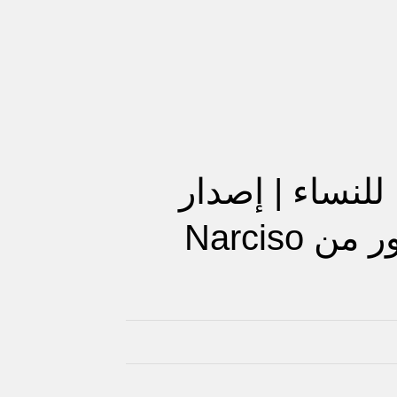
عطر Pure Musk For Her للنساء | إصدار
جديد مشبّع بالمسك والزهور من Narciso