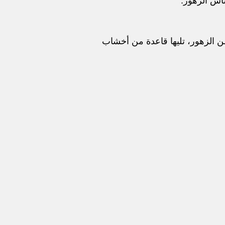
Pure  بالمسك، ثم قلب من الزهور، تليها قاعدة من أخشاب