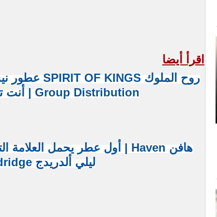
اقرأ أيضا
Group Distribution | أنت تقف وسط النجوم
هافن Haven | أول عطر يحمل العلامة
ليلي ألدريدج Lily Aldridge