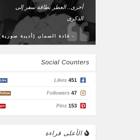
أخرى.. العطر بطاقة سفر إلى
الذكرى
- غادة السمان (أديبة سورية)
Social Counters
Likes
451
Like
Followers
47
Follow
Pins
153
pin
الأعلى قراءة