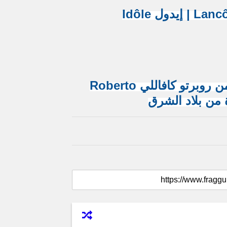
عطر عود القصر Oud Al Qasr للنساء من روبرتو كافاللي Roberto