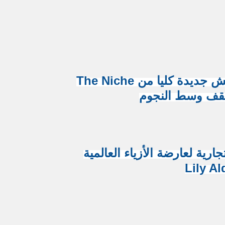
روح الملوك SPIRIT OF KINGS عطور نيش جديدة كليا من The Niche
 التجارية لعارضة الأزياء العالمية