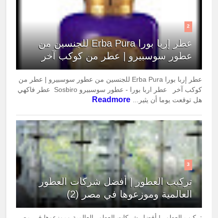
2
عطر إربا بورا Erba Pura للجنسين من
عطور سوسبيرو | عطر من كوكب آخر
عطر إربا بورا Erba Pura للجنسين من عطور سوسبيرو | عطر من
كوكب آخر عطر اربا بورا - عطور سوسبيرو Sosbiro عطر فاكهي
Readmore
هل توقعت يوما أن يثير...
3
تركيب العطور | أفضل شركات العطور
العالمية وموزعوها في مصر (2)
تركيب العطور | أفضل شركات العطور العالمية وموزعوها في مصر