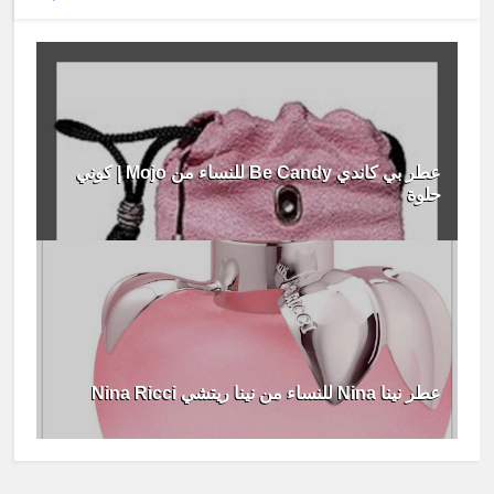
عطر بي كاندي Be Candy للنساء من Mojo | كوني
حلوة
عطر نينا Nina للنساء من نينا ريتشي Nina Ricci