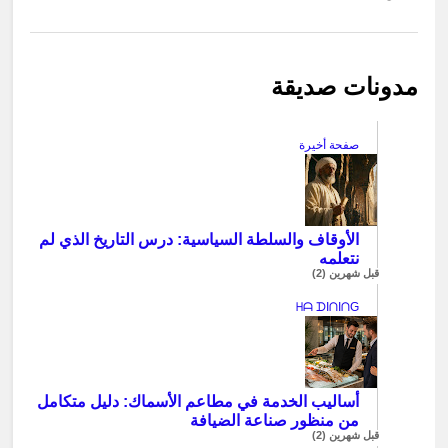
مدونات صديقة
صفحة أخيرة
الأوقاف والسلطة السياسية: درس التاريخ الذي لم
نتعلمه
قبل شهرين (2)
ᕼᗩ ᗪIᑎIᑎG
أساليب الخدمة في مطاعم الأسماك: دليل متكامل
من منظور صناعة الضيافة
قبل شهرين (2)