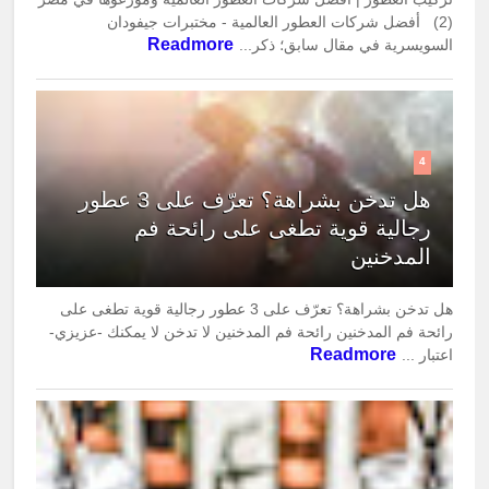
(2) أفضل شركات العطور العالمية - مختبرات جيفودان
Readmore
السويسرية في مقال سابق؛ ذكر...
4
هل تدخن بشراهة؟ تعرّف على 3 عطور
رجالية قوية تطغى على رائحة فم
المدخنين
هل تدخن بشراهة؟ تعرّف على 3 عطور رجالية قوية تطغى على
رائحة فم المدخنين رائحة فم المدخنين لا تدخن لا يمكنك -عزيزي-
Readmore
اعتبار ...