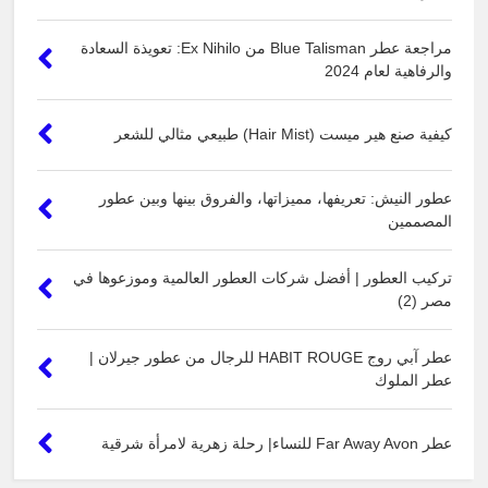
مراجعة عطر Blue Talisman من Ex Nihilo: تعويذة السعادة
والرفاهية لعام 2024
كيفية صنع هير ميست (Hair Mist) طبيعي مثالي للشعر
عطور النيش: تعريفها، مميزاتها، والفروق بينها وبين عطور
المصممين
تركيب العطور | أفضل شركات العطور العالمية وموزعوها في
مصر (2)
عطر آبي روج HABIT ROUGE للرجال من عطور جيرلان |
عطر الملوك
عطر Far Away Avon للنساء| رحلة زهرية لامرأة شرقية