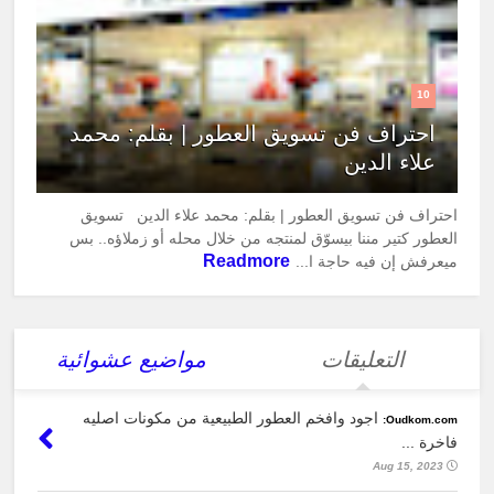
10
احتراف فن تسويق العطور | بقلم: محمد
علاء الدين
احتراف فن تسويق العطور | بقلم: محمد علاء الدين تسويق
العطور كتير مننا بيسوّق لمنتجه من خلال محله أو زملاؤه.. بس
Readmore
ميعرفش إن فيه حاجة ا...
التعليقات
مواضيع عشوائية
اجود وافخم العطور الطبيعية من مكونات اصليه
Oudkom.com:
فاخرة ...
Aug 15, 2023