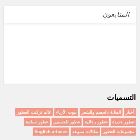
المتابعون
التسميات
أخبار
العناية بالجسم والشعر
بيوت الأزياء
عالم تركيب العطور
عطور جديدة
عطور رجالية
عطور للجنسين
عطور نسائية
مجموعات العطور
مقالات متنوعة
English articles