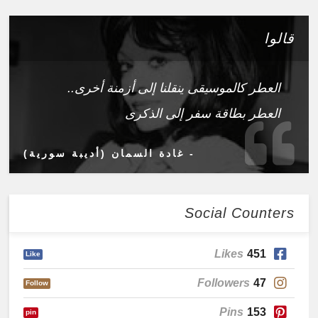
قالوا
العطر كالموسيقى ينقلنا إلى أزمنة أخرى..
العطر بطاقة سفر إلى الذكرى
- غادة السمان (أديبة سورية)
Social Counters
Likes
451
Like
Followers
47
Follow
Pins
153
pin