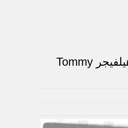
عطر T للرجال من تومي هيلفيجر Tommy