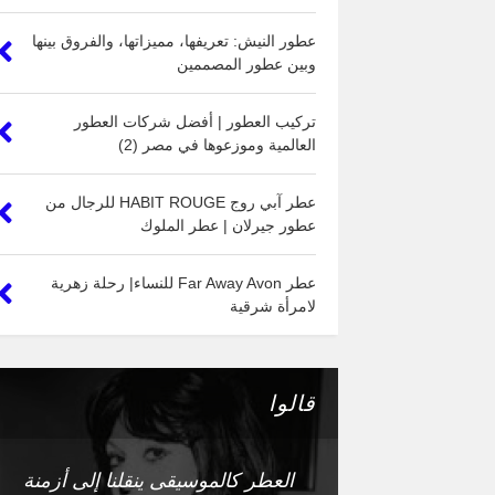
عطور النيش: تعريفها، مميزاتها، والفروق بينها
وبين عطور المصممين
تركيب العطور | أفضل شركات العطور
العالمية وموزعوها في مصر (2)
عطر آبي روج HABIT ROUGE للرجال من
عطور جيرلان | عطر الملوك
عطر Far Away Avon للنساء| رحلة زهرية
لامرأة شرقية
قالوا
العطر كالموسيقى ينقلنا إلى أزمنة