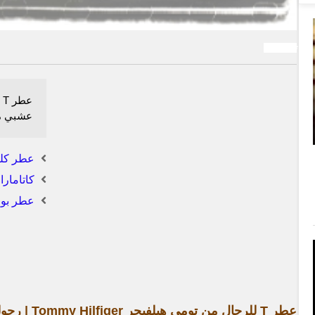
تومي هيل
ع
عشبي مُ
عطر كلي
كاتامار
عطر بوجا
عطر T للرجال من تومي هيلفيجر Tommy Hilfiger | رجولة كلاسيكية