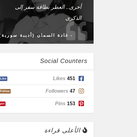
أخرى.. العطر بطاقة سفر إلى
الذكرى
- غادة السمان (أديبة سورية)
Social Counters
Likes
451
Like
Followers
47
Follow
Pins
153
pin
الأعلى قراءة