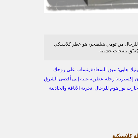
طر T للرجال من تومي هيلفيجر، هو عطر كلاسيكي
عبّق بنفحات خشبية.
نيك هابي: عبق السعادة ينساب على روحك
ان إكستريه: رحلة عطرية غنية إلى أقصى الشرق
رت بور هوم للرجال: تجربة الأناقة والجاذبية