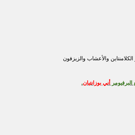
يجر على ثمار الكلامنتاين والأعشاب والزيزفون
أني بوزانتيان
.