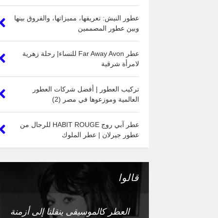
عطور النيش: تعريفها، مميزاتها، والفروق بينها
وبين عطور المصممين
عطر Far Away Avon للنساء| رحلة زهرية
لامرأة شرقية
تركيب العطور | أفضل شركات العطور
العالمية وموزعوها في مصر (2)
عطر آبي روج HABIT ROUGE للرجال من
عطور جيرلان | عطر الملوك
قالوا
العطر كالموسيقى ينقلنا إلى أزمنة