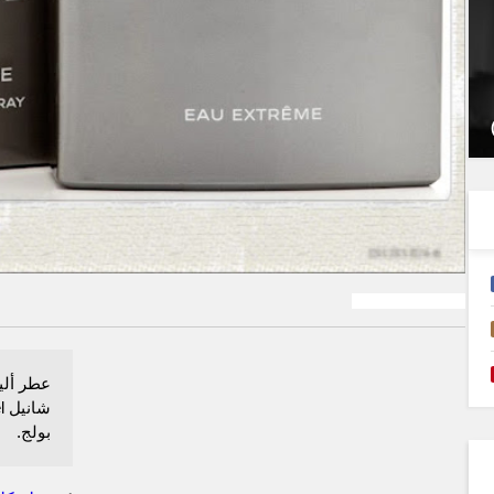
allure homme sport
بولج.