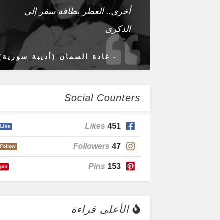
أخرى.. العطر بطاقة سفر إلى
الذكرى
- غادة السمان (أديبة سورية)
Social Counters
Likes
451
Like
Followers
47
Follow
Pins
153
pin
الأعلى قراءة