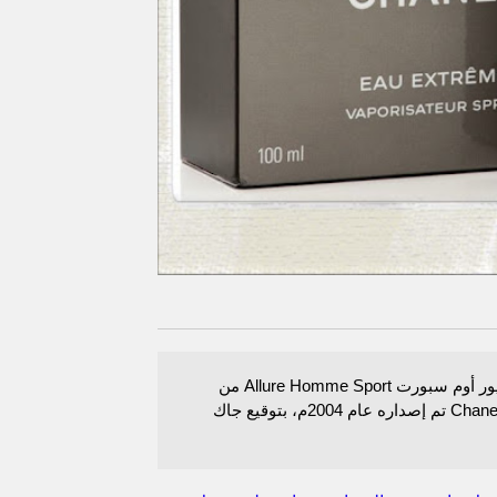
عطر أليور أوم سبورت Allure Homme Sport من
شانيل Chanel تم إصداره عام 2004م، بتوقيع جاك