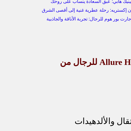
نيك هابي: عبق السعادة ينساب على روحك
ان إكستريه: رحلة عطرية غنية إلى أقصى الشرق
رت بور هوم للرجال: تجربة الأناقة والجاذبية
Allure 
للرجال من
تقال والألدهيدات