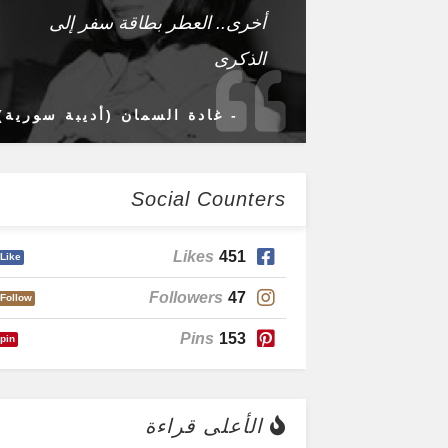
أخرى.. العطر بطاقة سفر إلى
الذكرى
- غادة السمان (أديبة سورية)
Social Counters
Likes
451
Like
Followers
47
Follow
Pins
153
pin
الأعلى قراءة