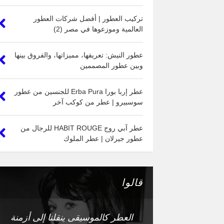
تركيب العطور | أفضل شركات العطور
العالمية وموزعوها في مصر (2)
عطور النيش: تعريفها، مميزاتها، والفروق بينها
وبين عطور المصممين
عطر إربا بورا Erba Pura للجنسين من عطور
سوسبيرو | عطر من كوكب آخر
عطر آبي روج HABIT ROUGE للرجال من
عطور جيرلان | عطر الملوك
قالوا
العطر كالموسيقى ينقلنا إلى أزمنة