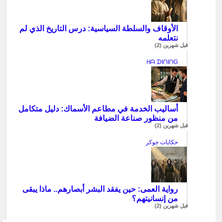
الأوقاف والسلطة السياسية: درس التاريخ الذي لم
نتعلمه
قبل شهرين (2)
ᕼᗩ ᗪIᑎIᑎG
أساليب الخدمة في مطاعم الأسماك: دليل متكامل
من منظور صناعة الضيافة
قبل شهرين (2)
حكايات جوكر
رواية العمى: حين يفقد البشر أبصارهم.. ماذا يبقى
من إنسانيتهم؟
قبل شهرين (2)