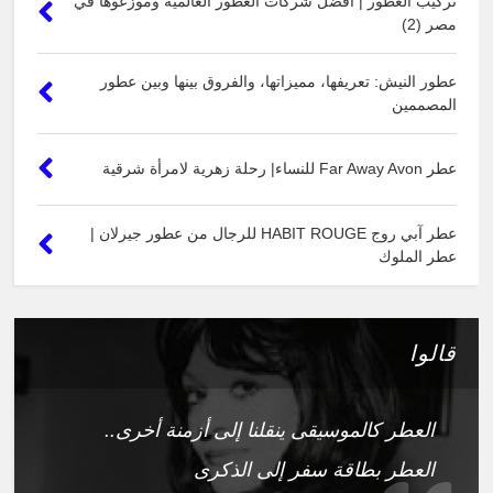
تركيب العطور | أفضل شركات العطور العالمية وموزعوها في
مصر (2)
عطور النيش: تعريفها، مميزاتها، والفروق بينها وبين عطور
المصممين
عطر Far Away Avon للنساء| رحلة زهرية لامرأة شرقية
عطر آبي روج HABIT ROUGE للرجال من عطور جيرلان |
عطر الملوك
قالوا
العطر كالموسيقى ينقلنا إلى أزمنة أخرى..
العطر بطاقة سفر إلى الذكرى