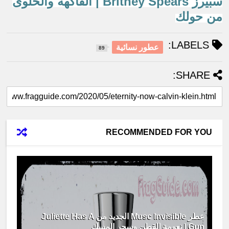
سبيرز Britney Spears | الفاكهة والحلوى
من حولك
LABELS:
عطور نسائية
89
SHARE:
RECOMMENDED FOR YOU
عطر Musc Invisible الجديد من Juliette Has A
Gun | نعومة القطن وسحر المسك