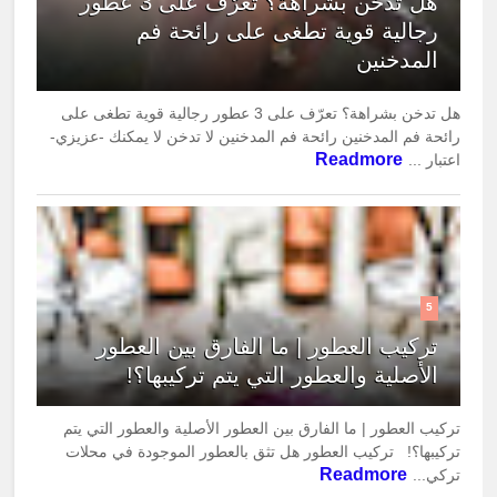
هل تدخن بشراهة؟ تعرّف على 3 عطور
رجالية قوية تطغى على رائحة فم
المدخنين
هل تدخن بشراهة؟ تعرّف على 3 عطور رجالية قوية تطغى على
رائحة فم المدخنين رائحة فم المدخنين لا تدخن لا يمكنك -عزيزي-
Readmore
اعتبار ...
5
تركيب العطور | ما الفارق بين العطور
الأصلية والعطور التي يتم تركيبها؟!
تركيب العطور | ما الفارق بين العطور الأصلية والعطور التي يتم
تركيبها؟! تركيب العطور هل تثق بالعطور الموجودة في محلات
Readmore
تركي...