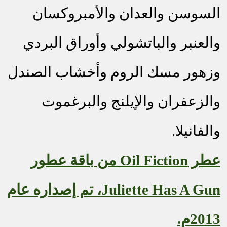
السوسن والعدان والأمبروكسان
والعنبر والباتشولي وأوراق البردي
وزهور مسك الروم وأخشاب الصندل
والزعفران والإيلنج والبرغموت
والفانيلا.
عطر
Oil Fiction
من باقة عطور
Juliette Has A Gun
، تم إصداره عام
2013م.