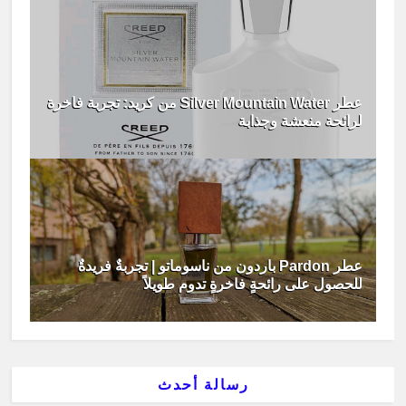
عطر Silver Mountain Water من كريد: تجربة فاخرة
لرائحة منعشة وجذابة
عطر Pardon باردون من ناسوماتو | تجربةٌ فريدةٌ
للحصول على رائحةٍ فاخرةٍ تدوم طويلاً
رسالة أحدث