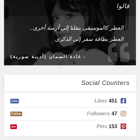
قالوا
العطر كالموسيقى ينقلنا إلى أزمنة أخرى..
العطر بطاقة سفر إلى الذكرى
- غادة السمان (أديبة سورية)
Social Counters
Likes
451
Like
Followers
47
Follow
Pins
153
pin