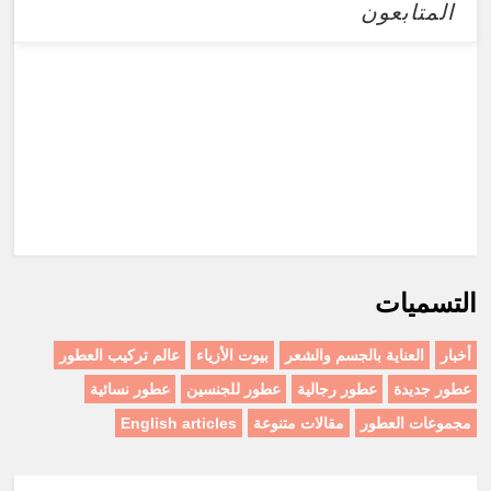
المتابعون
التسميات
أخبار
العناية بالجسم والشعر
بيوت الأزياء
عالم تركيب العطور
عطور جديدة
عطور رجالية
عطور للجنسين
عطور نسائية
مجموعات العطور
مقالات متنوعة
English articles