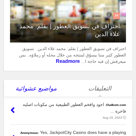
10
احتراف فن تسويق العطور | بقلم: محمد
علاء الدين
احتراف فن تسويق العطور | بقلم: محمد علاء الدين تسويق
العطور كتير مننا بيسوّق لمنتجه من خلال محله أو زملاؤه.. بس
Readmore
ميعرفش إن فيه حاجة ا...
التعليقات
مواضيع عشوائية
اجود وافخم العطور الطبيعية من مكونات اصليه
Oudkom.com:
فاخرة ...
Aug 15, 2023
Yes, JackpotCity Casino does have a playing
Anonymous: