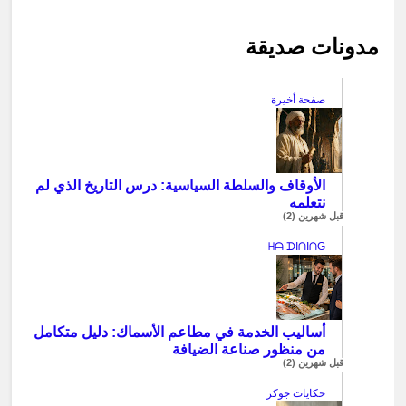
مدونات صديقة
صفحة أخيرة
الأوقاف والسلطة السياسية: درس التاريخ الذي لم
نتعلمه
قبل شهرين (2)
ᕼᗩ ᗪIᑎIᑎG
أساليب الخدمة في مطاعم الأسماك: دليل متكامل
من منظور صناعة الضيافة
قبل شهرين (2)
حكايات جوكر