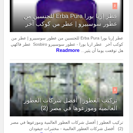
2
عطر إربا بورا Erba Pura للجنسين من
عطور سوسبيرو | عطر من كوكب آخر
عطر إربا بورا Erba Pura للجنسين من عطور سوسبيرو | عطر من
كوكب آخر عطر اربا بورا - عطور سوسبيرو Sosbiro عطر فاكهي
Readmore
هل توقعت يوما أن يثير...
3
تركيب العطور | أفضل شركات العطور
العالمية وموزعوها في مصر (2)
تركيب العطور | أفضل شركات العطور العالمية وموزعوها في مصر
(2) أفضل شركات العطور العالمية - مختبرات جيفودان