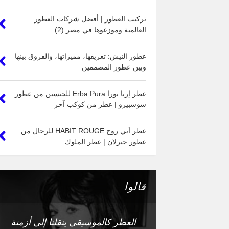
تركيب العطور | أفضل شركات العطور
العالمية وموزعوها في مصر (2)
عطور النيش: تعريفها، مميزاتها، والفروق بينها
وبين عطور المصممين
عطر إربا بورا Erba Pura للجنسين من عطور
سوسبيرو | عطر من كوكب آخر
عطر آبي روج HABIT ROUGE للرجال من
عطور جيرلان | عطر الملوك
قالوا
العطر كالموسيقى ينقلنا إلى أزمنة