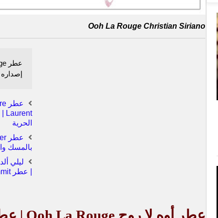
Ooh La Rouge Christian Siriano
إصداره هذا 
ent
الحرية
بالمسك والزهور من 
| عطر Summit
عطر أوه لا روج
Ooh La Rouge
| عط