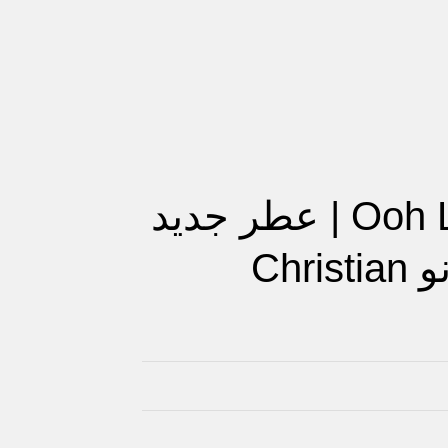
عطر أوه لا روج Ooh La Rouge | عطر جديد
للنساء من كرستيان سيريانو Christian