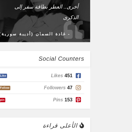
أخرى.. العطر بطاقة سفر إلى
الذكرى
- غادة السمان (أديبة سورية)
Social Counters
Likes
451
Like
Followers
47
Follow
Pins
153
pin
الأعلى قراءة