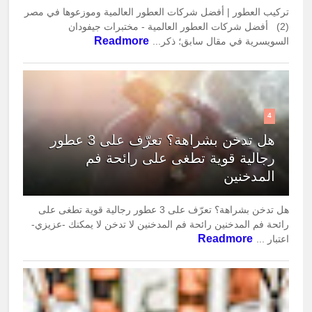
تركيب العطور | أفضل شركات العطور العالمية وموزعوها في مصر
(2) أفضل شركات العطور العالمية - مختبرات جيفودان
Readmore
السويسرية في مقال سابق؛ ذكر...
4
هل تدخن بشراهة؟ تعرّف على 3 عطور
رجالية قوية تطغى على رائحة فم
المدخنين
هل تدخن بشراهة؟ تعرّف على 3 عطور رجالية قوية تطغى على
رائحة فم المدخنين رائحة فم المدخنين لا تدخن لا يمكنك -عزيزي-
Readmore
اعتبار ...