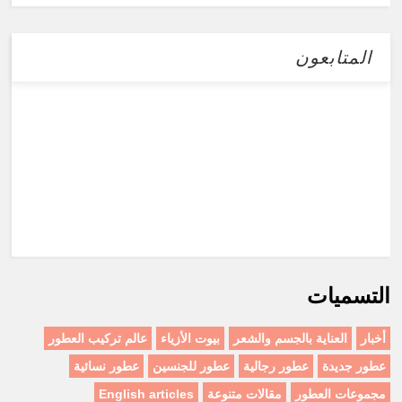
المتابعون
التسميات
أخبار
العناية بالجسم والشعر
بيوت الأزياء
عالم تركيب العطور
عطور جديدة
عطور رجالية
عطور للجنسين
عطور نسائية
مجموعات العطور
مقالات متنوعة
English articles