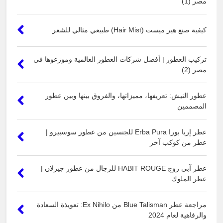
مصر (1)
كيفية صنع هير ميست (Hair Mist) طبيعي مثالي للشعر
تركيب العطور | أفضل شركات العطور العالمية وموزعوها في
مصر (2)
عطور النيش: تعريفها، مميزاتها، والفروق بينها وبين عطور
المصممين
عطر إربا بورا Erba Pura للجنسين من عطور سوسبيرو |
عطر من كوكب آخر
عطر آبي روج HABIT ROUGE للرجال من عطور جيرلان |
عطر الملوك
مراجعة عطر Blue Talisman من Ex Nihilo: تعويذة السعادة
والرفاهية لعام 2024