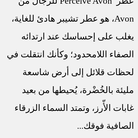
عطر
Perceive Avon
للرجال من
Avon
، هو عطر تشيبر هادئ للغاية،
يغلب على إحساسك عند ارتدائه
الصفاء اللامحدود؛ وكأنك انتقلت في
لحظات قلائل إلى أرض شاسعة
مليئة بالخُضْرة، يُحيطها من بعيد
غابات الأّرز، وتمتد السماء الزرقاء
الصافية فوقك...