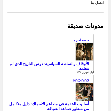
اتصل بنا
مدونات صديقة
صفحة أخيرة
الأوقاف والسلطة السياسية: درس التاريخ الذي لم
نتعلمه
قبل شهرين (2)
ᕼᗩ ᗪIᑎIᑎG
أساليب الخدمة في مطاعم الأسماك: دليل متكامل
من منظور صناعة الضيافة