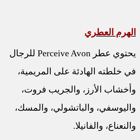
الهرم العطري
يحتوي عطر
Perceive Avon
للرجال
في خلطته الهادئة على المريمية،
وأخشاب الأرز، والجريب فروت،
واليوسفي، والباتشولي، والمسك،
والنعناع، والفانيلا.