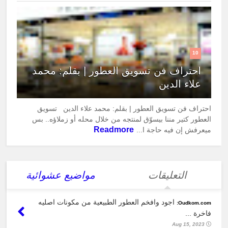
10
احتراف فن تسويق العطور | بقلم: محمد
علاء الدين
احتراف فن تسويق العطور | بقلم: محمد علاء الدين تسويق
العطور كتير مننا بيسوّق لمنتجه من خلال محله أو زملاؤه.. بس
Readmore
ميعرفش إن فيه حاجة ا...
التعليقات
مواضيع عشوائية
اجود وافخم العطور الطبيعية من مكونات اصليه
Oudkom.com:
فاخرة ...
Aug 15, 2023