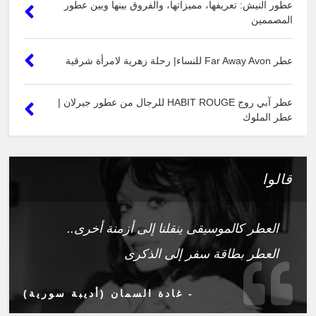
عطور النيش: تعريفها، مميزاتها، والفروق بينها وبين عطور
المصممين
عطر Far Away Avon للنساء| رحلة زهرية لامرأة شرقية
عطر آبي روج HABIT ROUGE للرجال من عطور جيرلان |
عطر الملوك
قالوا
العطر كالموسيقى ينقلنا إلى أزمنة أخرى..
العطر بطاقة سفر إلى الذكرى
- غادة السمان (أديبة سورية)