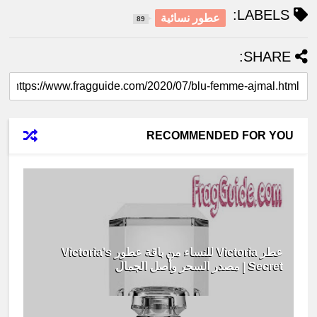
LABELS:
عطور نسائية
89
SHARE:
RECOMMENDED FOR YOU
عطر Victoria للنساء من باقة عطور Victoria's
Secret | مصدر السحر وأصل الجمال