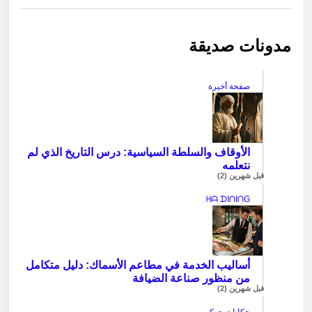
مدونات صديقة
صفحة أخيرة
الأوقاف والسلطة السياسية: درس التاريخ الذي لم
نتعلمه
قبل شهرين (2)
ᕼᗩ ᗪIᑎIᑎG
أساليب الخدمة في مطاعم الأسماك: دليل متكامل
من منظور صناعة الضيافة
قبل شهرين (2)