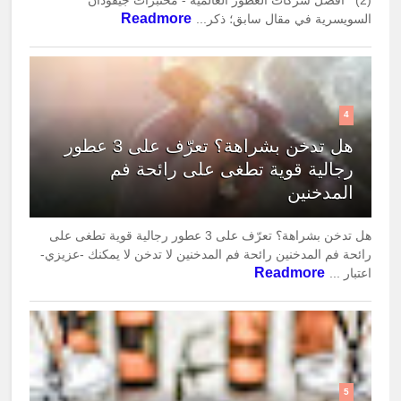
(2) أفضل شركات العطور العالمية - مختبرات جيفودان
Readmore
السويسرية في مقال سابق؛ ذكر...
4
هل تدخن بشراهة؟ تعرّف على 3 عطور
رجالية قوية تطغى على رائحة فم
المدخنين
هل تدخن بشراهة؟ تعرّف على 3 عطور رجالية قوية تطغى على
رائحة فم المدخنين رائحة فم المدخنين لا تدخن لا يمكنك -عزيزي-
Readmore
اعتبار ...
5