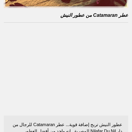
عطر Catamaran من عطور النيش
عطور النيش تربح إضافة قوية... عطر Catamaran للرجال من
دار Nilafar Du Nil المصرية.. إنه واحد من أفضل العطور