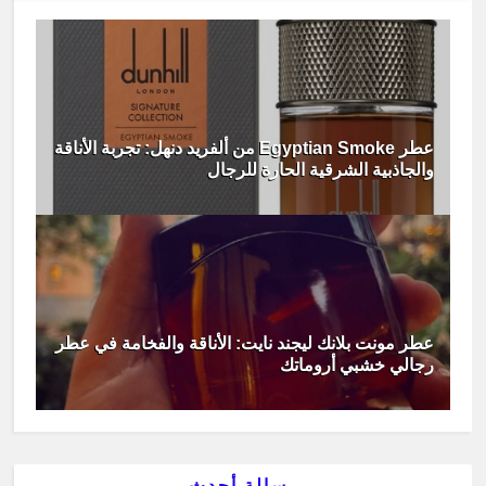
عطر Egyptian Smoke من ألفريد دنهل: تجربة الأناقة
والجاذبية الشرقية الحارة للرجال
عطر مونت بلانك ليجند نايت: الأناقة والفخامة في عطر
رجالي خشبي أروماتك
رسالة أحدث