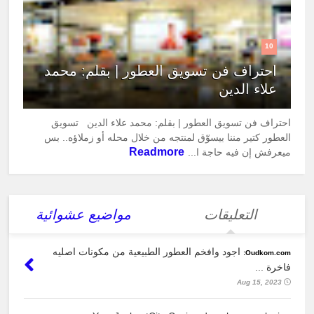
10
احتراف فن تسويق العطور | بقلم: محمد
علاء الدين
احتراف فن تسويق العطور | بقلم: محمد علاء الدين تسويق
العطور كتير مننا بيسوّق لمنتجه من خلال محله أو زملاؤه.. بس
Readmore
ميعرفش إن فيه حاجة ا...
التعليقات
مواضيع عشوائية
اجود وافخم العطور الطبيعية من مكونات اصليه
Oudkom.com:
فاخرة ...
Aug 15, 2023