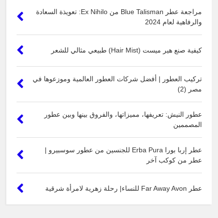
مراجعة عطر Blue Talisman من Ex Nihilo: تعويذة السعادة
والرفاهية لعام 2024
كيفية صنع هير ميست (Hair Mist) طبيعي مثالي للشعر
تركيب العطور | أفضل شركات العطور العالمية وموزعوها في
مصر (2)
عطور النيش: تعريفها، مميزاتها، والفروق بينها وبين عطور
المصممين
عطر إربا بورا Erba Pura للجنسين من عطور سوسبيرو |
عطر من كوكب آخر
عطر Far Away Avon للنساء| رحلة زهرية لامرأة شرقية