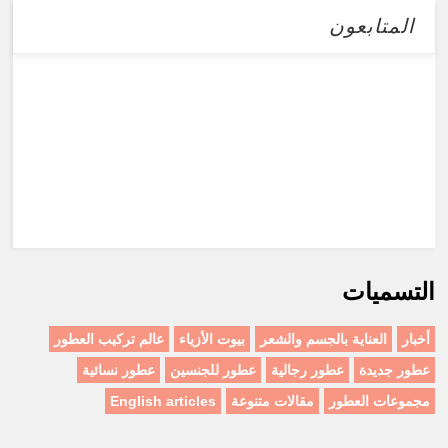
المتابعون
التسميات
أخبار
العناية بالجسم والشعر
بيوت الأزياء
عالم تركيب العطور
عطور جديدة
عطور رجالية
عطور للجنسين
عطور نسائية
مجموعات العطور
مقالات متنوعة
English articles