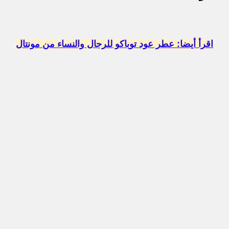
اقرأ أيضا: عطر عود توباكو للرجال والنساء من مونتال