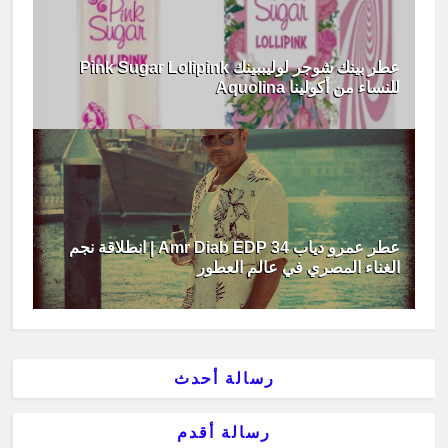
عطر بينك شوجر لوليببينك Pink Sugar Lolipink
للنساء من أكولينا Aquolina
عطر عمرو دياب 34 Amr Diab EDP | انطلاقة نجم
الغناء المصري في عالم العطور
رسالة أحدث
رسالة أقدم