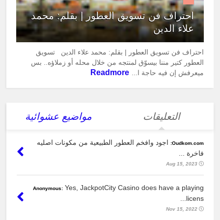
احتراف فن تسويق العطور | بقلم: محمد
علاء الدين
احتراف فن تسويق العطور | بقلم: محمد علاء الدين تسويق
العطور كتير مننا بيسوّق لمنتجه من خلال محله أو زملاؤه.. بس
Readmore
ميعرفش إن فيه حاجة ا...
التعليقات
مواضيع عشوائية
اجود وافخم العطور الطبيعية من مكونات اصليه
Oudkom.com:
فاخرة ...
Aug 15, 2023
Yes, JackpotCity Casino does have a playing
Anonymous:
licens...
Nov 15, 2022