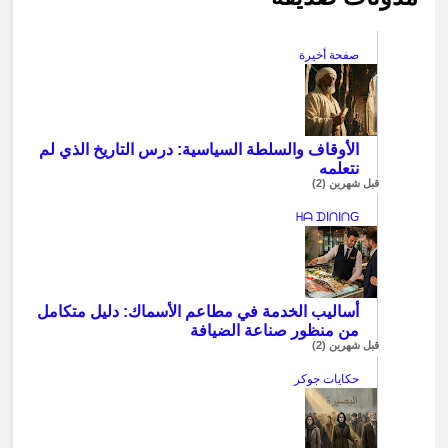
صفحة أخيرة
الأوقاف والسلطة السياسية: درس التاريخ الذي لم
نتعلمه
قبل شهرين (2)
ᕼᗩ ᗪIᑎIᑎG
أساليب الخدمة في مطاعم الأسماك: دليل متكامل
من منظور صناعة الضيافة
قبل شهرين (2)
حكايات جوكر