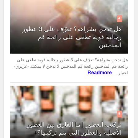
4
هل تدخن بشراهة؟ تعرّف على 3 عطور
رجالية قوية تطغى على رائحة فم
المدخنين
هل تدخن بشراهة؟ تعرّف على 3 عطور رجالية قوية تطغى على
رائحة فم المدخنين رائحة فم المدخنين لا تدخن لا يمكنك -عزيزي-
Readmore
اعتبار ...
5
تركيب العطور | ما الفارق بين العطور
الأصلية والعطور التي يتم تركيبها؟!