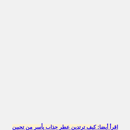
اقرأ أيضا: كيف ترتدين عطر جذاب يأسر من تحبين