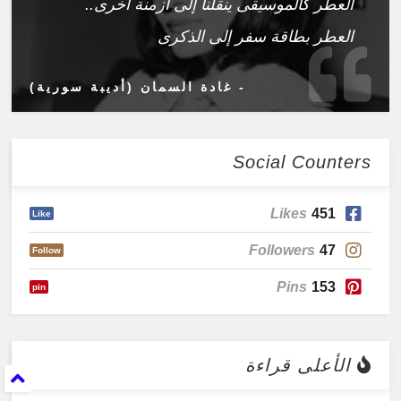
العطر كالموسيقى ينقلنا إلى أزمنة أخرى..
العطر بطاقة سفر إلى الذكرى
- غادة السمان (أديبة سورية)
Social Counters
Likes
451
Like
Followers
47
Follow
Pins
153
pin
الأعلى قراءة