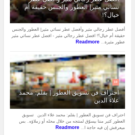
نسائي مثير| العطور والجنس حقيقة أم
خيال؟!
أفضل عطر رجالي مثير وأفضل عطر نسائي مثير| العطور والجنس
حقيقة أم خيال؟! افضل عطر رجالي مثير - افضل عطر نسائي مثير
Readmore
عطور مثيرة...
10
احتراف فن تسويق العطور | بقلم: محمد
علاء الدين
احتراف فن تسويق العطور | بقلم: محمد علاء الدين تسويق
العطور كتير مننا بيسوّق لمنتجه من خلال محله أو زملاؤه.. بس
Readmore
ميعرفش إن فيه حاجة ا...