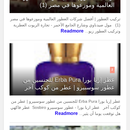
العالمية وموزعوها في مصر (1)
تركيب العطور | أفضل شركات العطور العالمية وموزعوها في مصر
(1) مول صيدناوي وشارع الجامع الأحمر - تجارة الزيوت العطرية
Readmore
وتركيب العطور زيو...
2
عطر إربا بورا Erba Pura للجنسين من
عطور سوسبيرو | عطر من كوكب آخر
عطر إربا بورا Erba Pura للجنسين من عطور سوسبيرو | عطر من
كوكب آخر عطر اربا بورا - عطور سوسبيرو Sosbiro عطر فاكهي
Readmore
هل توقعت يوما أن يثير...