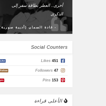
أخرى.. العطر بطاقة سفر إلى
الذكرى
- غادة السمان (أديبة سورية)
Social Counters
Likes
451
Like
Followers
47
Follow
Pins
153
pin
الأعلى قراءة