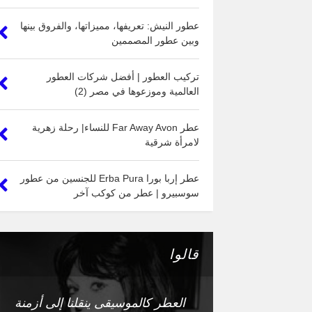
عطور النيش: تعريفها، مميزاتها، والفروق بينها
وبين عطور المصممين
تركيب العطور | أفضل شركات العطور
العالمية وموزعوها في مصر (2)
عطر Far Away Avon للنساء| رحلة زهرية
لامرأة شرقية
عطر إربا بورا Erba Pura للجنسين من عطور
سوسبيرو | عطر من كوكب آخر
قالوا
العطر كالموسيقى ينقلنا إلى أزمنة