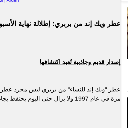
Arden | انتعاش لاحدود له
عطر ويك إند من بربري: إطلالة نهاية الأسبوع
إصدار قديم وجاذبية تُعيد اكتشافها
عطر "ويك إند للنساء" من بربري ليس مجرد عطر 
مرة في عام 1997 ولا يزال حتى اليوم يحتفظ بجاذبيته الخاصة وسحره الجذاب