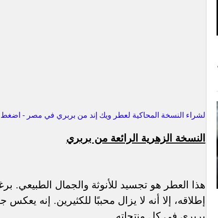
لشراء النسخة المحاكية لعطر ويك إند من بربري في مصر - اضغط ه
النسخة الزهرية الرائعة من بربري
هذا العطر هو تجسيد للأنوثة والجمال الطبيعي. ب
إطلاقه، إلا أنه لا يزال محببًا للكثيرين. إنه يعكس
بربري في كل منتجاته
.