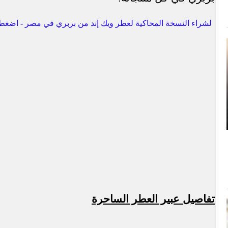
لشراء النسخة المحاكية لعطر ويك إند من بربري في مصر - اضغط 
تفاصيل عبير العطر الساحرة