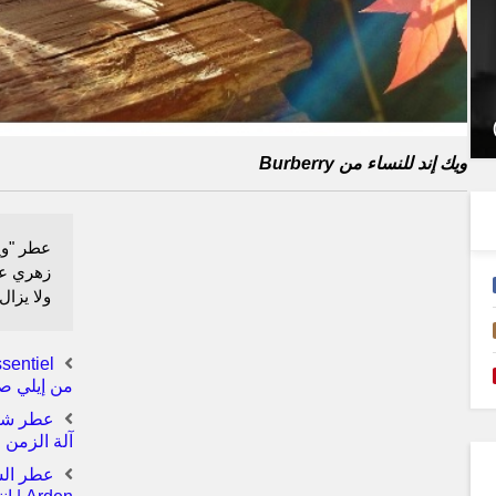
ويك إند للنساء من Burberry
عطر "وي
ولا يزال
من إيلي صعب aab
آلة الزمن