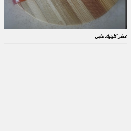
عطر كلينيك هابي