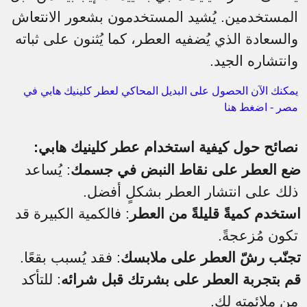
المستخدمين. يُشيد المستخدمون بشعور الانتعاش
والسعادة الذي يُضفيه العطر، كما يُثنون على ثباته
وانتشاره الجيد.
يمكنك الآن الحصول على البديل المحاكي لعطر كلينيك هابي في
مصر - اضغط هنا
نصائح حول كيفية استخدام عطر كلينيك هابي:
ضع العطر على نقاط النبض في جسمك
: يُساعد
ذلك على انتشار العطر بشكلٍ أفضل.
استخدم كميةً قليلةً من العطر
: فالكمية الكبيرة قد
تكون مُزعجةً.
تجنّب رشّ العطر على ملابسك
: فقد يُسبب بقعًا.
قم بتجربة العطر على بشرتك قبل شرائه
: للتأكد
من ملائمته لك.