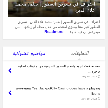
احتراف فن تسويق العطور | بقلم: محمد
علاء الدين
احتراف فن تسويق العطور | بقلم: محمد علاء الدين تسويق
العطور كتير مننا بيسوّق لمنتجه من خلال محله أو زملاؤه.. بس
Readmore
ميعرفش إن فيه حاجة ا...
التعليقات
مواضيع عشوائية
اجود وافخم العطور الطبيعية من مكونات اصليه
Oudkom.com:
فاخرة ...
Aug 15, 2023
Yes, JackpotCity Casino does have a playing
Anonymous:
licens...
Nov 15, 2022