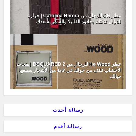
عطر CH للرجال من Carolina Herera | حرارة
التوابل تدفئك وحلاوة الفانيلا والسكر تسعدك
عطر He Wood للرجال من DSQUARED 2 | نفحات
الأخشاب تلتف من حولك في غابة من الأشجار يصنعها
خيالك
رسالة أحدث
رسالة أقدم