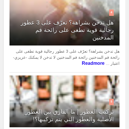
4
هل تدخن بشراهة؟ تعرّف على 3 عطور
رجالية قوية تطغى على رائحة فم
المدخنين
هل تدخن بشراهة؟ تعرّف على 3 عطور رجالية قوية تطغى على
رائحة فم المدخنين رائحة فم المدخنين لا تدخن لا يمكنك -عزيزي-
Readmore
اعتبار ...
5
تركيب العطور | ما الفارق بين العطور
الأصلية والعطور التي يتم تركيبها؟!