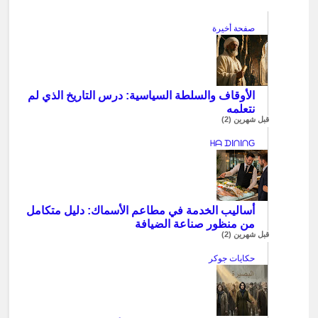
صفحة أخيرة
الأوقاف والسلطة السياسية: درس التاريخ الذي لم
نتعلمه
قبل شهرين (2)
ᕼᗩ ᗪIᑎIᑎG
أساليب الخدمة في مطاعم الأسماك: دليل متكامل
من منظور صناعة الضيافة
قبل شهرين (2)
حكايات جوكر