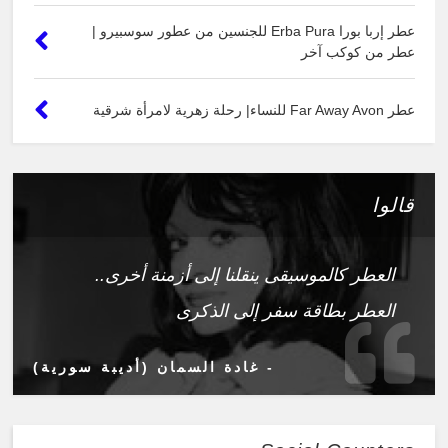
عطر إربا بورا Erba Pura للجنسين من عطور سوسبيرو |
عطر من كوكب آخر
عطر Far Away Avon للنساء| رحلة زهرية لامرأة شرقية
قالوا
العطر كالموسيقى ينقلنا إلى أزمنة أخرى..
العطر بطاقة سفر إلى الذكرى
- غادة السمان (أديبة سورية)