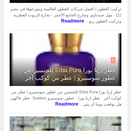
تركيب العطور | أفضل شركات العطور العالمية وموزعوها في مصر
(1) مول صيدناوي وشارع الجامع الأحمر - تجارة الزيوت العطرية
Readmore
وتركيب العطور زيو...
2
عطر إربا بورا Erba Pura للجنسين من
عطور سوسبيرو | عطر من كوكب آخر
عطر إربا بورا Erba Pura للجنسين من عطور سوسبيرو | عطر من
كوكب آخر عطر اربا بورا - عطور سوسبيرو Sosbiro عطر فاكهي
Readmore
هل توقعت يوما أن يثير...