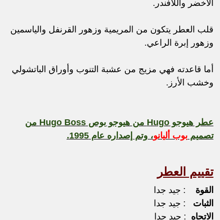
الأخضر واللافندر.
قلب العطر يتكون من المريمية وزهور القرنفل والياسمين
وزهور إبرة الراعي.
أما قاعدته فهي مزيج من عشبة التنوب وأوراق الباتشولي
وخشب الأرز.
عطر هيوجو Hugo من هيوجو بوص Hugo Boss من
تصميم
بوب أليانو
، وتم إصداره عام 1995.
تقييم العطر
القوة
: جيد جدا
الثبات
: جيد جدا
الاتجاه
: جيد جدا