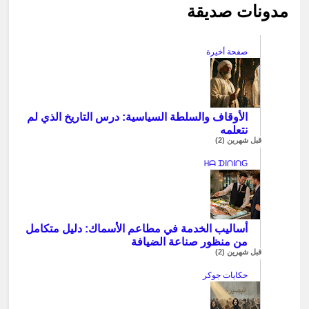
مدونات صديقة
صفحة أخيرة
الأوقاف والسلطة السياسية: درس التاريخ الذي لم
نتعلمه
قبل شهرين (2)
ᕼᗩ ᗪIᑎIᑎG
أساليب الخدمة في مطاعم الأسماك: دليل متكامل
من منظور صناعة الضيافة
قبل شهرين (2)
حكايات جوكر