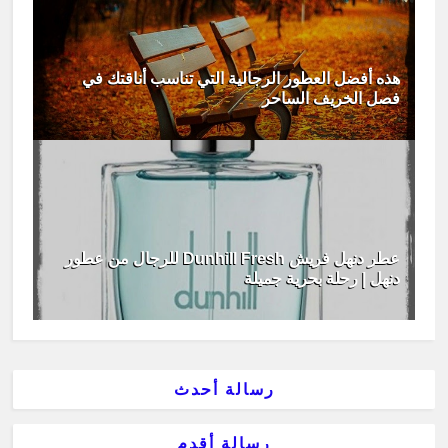
هذه أفضل العطور الرجالية التي تناسب أناقتك في
فصل الخريف الساحر
عطر دنهل فريش Dunhill Fresh للرجال من عطور
دنهل | رحلة بحرية جميلة
رسالة أحدث
رسالة أقدم