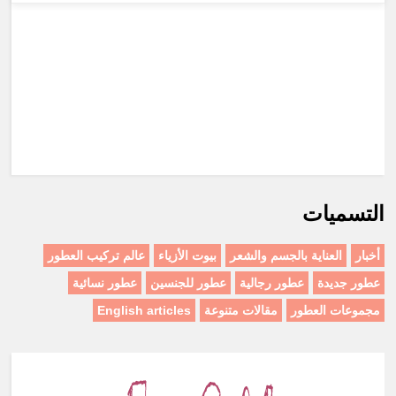
التسميات
أخبار
العناية بالجسم والشعر
بيوت الأزياء
عالم تركيب العطور
عطور جديدة
عطور رجالية
عطور للجنسين
عطور نسائية
مجموعات العطور
مقالات متنوعة
English articles