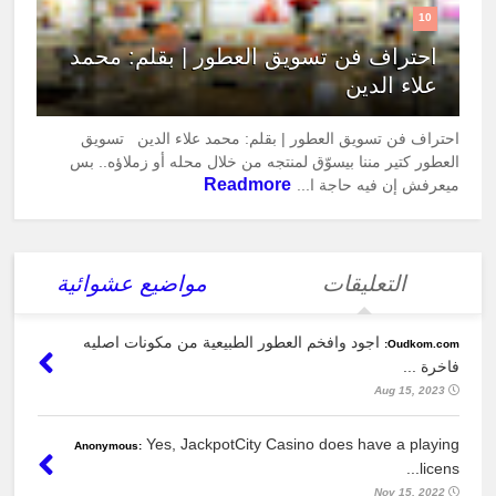
10
احتراف فن تسويق العطور | بقلم: محمد
علاء الدين
احتراف فن تسويق العطور | بقلم: محمد علاء الدين تسويق
العطور كتير مننا بيسوّق لمنتجه من خلال محله أو زملاؤه.. بس
Readmore
ميعرفش إن فيه حاجة ا...
التعليقات
مواضيع عشوائية
اجود وافخم العطور الطبيعية من مكونات اصليه
Oudkom.com:
فاخرة ...
Aug 15, 2023
Yes, JackpotCity Casino does have a playing
Anonymous:
licens...
Nov 15, 2022