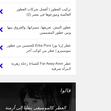
تركيب العطور | أفضل شركات العطور
العالمية وموزعوها في مصر (2)
عطور النيش: تعريفها، مميزاتها، والفروق بينها
وبين عطور المصممين
عطر إربا بورا Erba Pura للجنسين من عطور
سوسبيرو | عطر من كوكب آخر
عطر Far Away Avon للنساء| رحلة زهرية
لامرأة شرقية
قالوا
العطر كالموسيقى ينقلنا إلى أزمنة