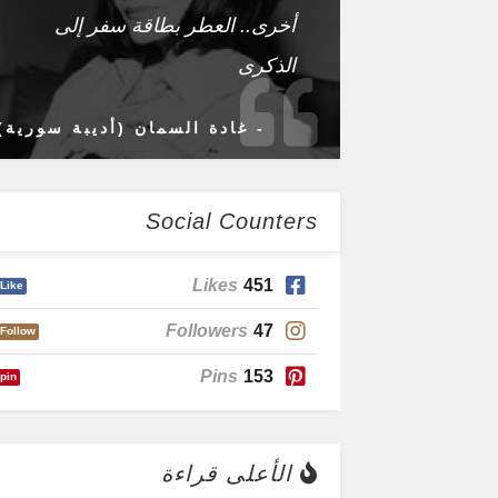
أخرى.. العطر بطاقة سفر إلى
الذكرى
- غادة السمان (أديبة سورية)
Social Counters
Likes
451
Like
Followers
47
Follow
Pins
153
pin
الأعلى قراءة