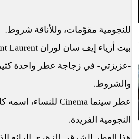
للنجومية مقوّمات، وللأناقة شروط.
بيت أزياء إيف سان لوران
nt Laurent
-عزيزتي- في زجاجة عطر واحدة كثير
والشروط.
عطر سينما
Cinema
للنساء، اسمه كا
النجومية الفريدة.
هذا العطر الشرقي الزهري الرائع الذ