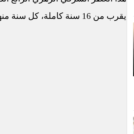
يقرب من 16 سنة كاملة، كل سنة منها زادته بهاء وجمالا.