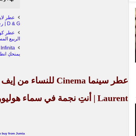
D & G | رحلة خيالية بين شواطئ البحر الأبيض المتوسط
الربيع الم
يمنحكِ انط
عطر سينما
Cinema
للنساء من إيف 
Laurent
| أنتِ نجمة في سماء هوليوو
o buy from Jumia