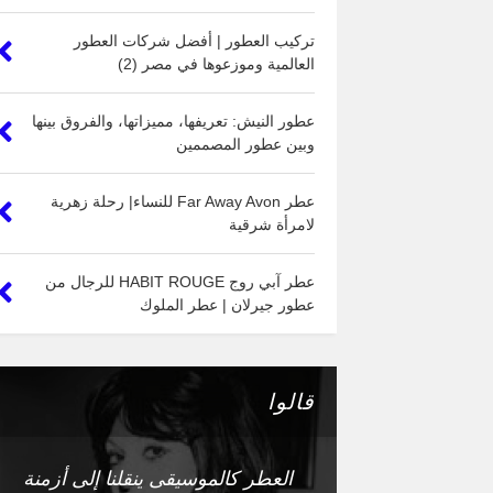
تركيب العطور | أفضل شركات العطور
العالمية وموزعوها في مصر (2)
عطور النيش: تعريفها، مميزاتها، والفروق بينها
وبين عطور المصممين
عطر Far Away Avon للنساء| رحلة زهرية
لامرأة شرقية
عطر آبي روج HABIT ROUGE للرجال من
عطور جيرلان | عطر الملوك
قالوا
العطر كالموسيقى ينقلنا إلى أزمنة