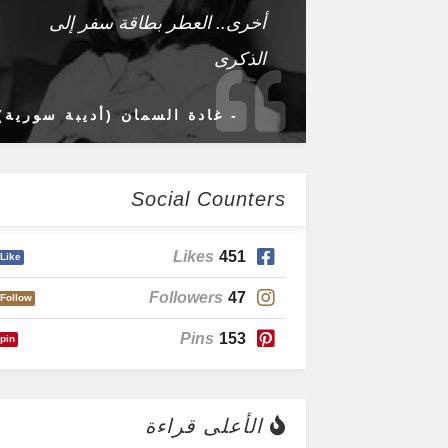
أخرى.. العطر بطاقة سفر إلى
الذكرى
- غادة السمان (أديبة سورية)
Social Counters
Likes
451
Like
Followers
47
Follow
Pins
153
pin
الأعلى قراءة