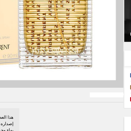
سينما
ايف سان لوران
هذا الع
بهاء وجم