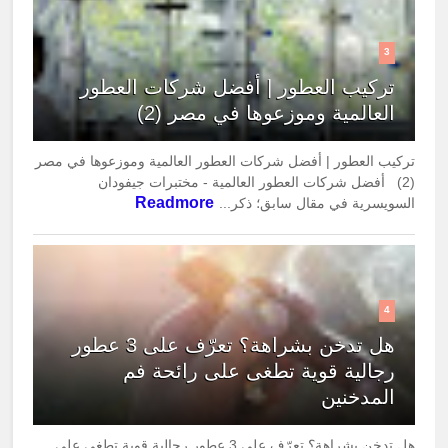
3
تركيب العطور | أفضل شركات العطور
العالمية وموزعوها في مصر (2)
تركيب العطور | أفضل شركات العطور العالمية وموزعوها في مصر
(2) أفضل شركات العطور العالمية - مختبرات جيفودان
Readmore
السويسرية في مقال سابق؛ ذكر...
4
هل تدخن بشراهة؟ تعرّف على 3 عطور
رجالية قوية تطغى على رائحة فم
المدخنين
هل تدخن بشراهة؟ تعرّف على 3 عطور رجالية قوية تطغى على