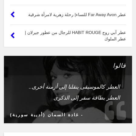
عطر Far Away Avon للنساء| رحلة زهرية لامرأة شرقية
عطر آبي روج HABIT ROUGE للرجال من عطور جيرلان |
عطر الملوك
قالوا
العطر كالموسيقى ينقلنا إلى أزمنة أخرى..
العطر بطاقة سفر إلى الذكرى
- غادة السمان (أديبة سورية)