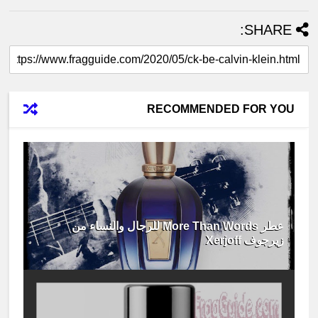
SHARE:
RECOMMENDED FOR YOU
عطر More Than Words للرجال والنساء من
زيرجوف Xerjoff