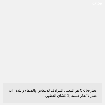
ck be
عطر CK be هو المعنى المرادف للانتعاش والصفاء واللذة.. إنه
عطر لا يُقدّر قيمته إلا عُشّاق العطور.