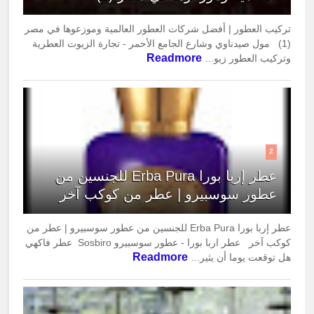
تركيب العطور | أفضل شركات العطور العالمية وموزعوها في مصر
(1) مول صيدناوي وشارع الجامع الأحمر - تجارة الزيوت العطرية
Readmore
وتركيب العطور زيو...
2
عطر إربا بورا Erba Pura للجنسين من
عطور سوسبيرو | عطر من كوكب آخر
عطر إربا بورا Erba Pura للجنسين من عطور سوسبيرو | عطر من
كوكب آخر عطر اربا بورا - عطور سوسبيرو Sosbiro عطر فاكهي
Readmore
هل توقعت يوما أن يثير...