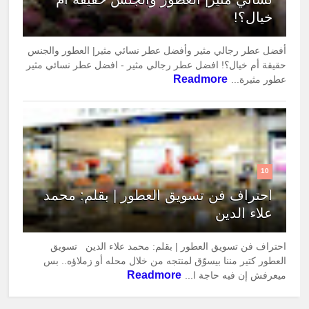
خيال؟!
أفضل عطر رجالي مثير وأفضل عطر نسائي مثير| العطور والجنس
حقيقة أم خيال؟! افضل عطر رجالي مثير - افضل عطر نسائي مثير
Readmore
عطور مثيرة...
10
احتراف فن تسويق العطور | بقلم: محمد
علاء الدين
احتراف فن تسويق العطور | بقلم: محمد علاء الدين تسويق
العطور كتير مننا بيسوّق لمنتجه من خلال محله أو زملاؤه.. بس
Readmore
ميعرفش إن فيه حاجة ا...