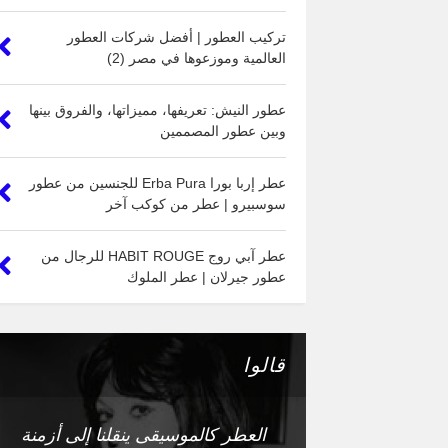
تركيب العطور | أفضل شركات العطور
العالمية وموزعوها في مصر (2)
عطور النيش: تعريفها، مميزاتها، والفروق بينها
وبين عطور المصممين
عطر إربا بورا Erba Pura للجنسين من عطور
سوسبيرو | عطر من كوكب آخر
عطر آبي روج HABIT ROUGE للرجال من
عطور جيرلان | عطر الملوك
قالوا
العطر كالموسيقى ينقلنا إلى أزمنة