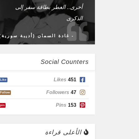
أخرى.. العطر بطاقة سفر إلى
الذكرى
- غادة السمان (أديبة سورية)
Social Counters
Likes
451
Like
Followers
47
Follow
Pins
153
pin
الأعلى قراءة