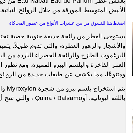
يعكس عطر
Eau Nabati Eau de Parfum
من ديب
الأبيض المتوسط المورقة من خلال الروائح النباتية.
اضغط هنا للتسوق من بين عشرات الأنواع من عطور المحاكاة
يستوحى العطر من رائحة حديقة جنوبية خصبة تحتوي
والأشجار والزهور العطرة، والتي تدوم طويلاً. يتميز
البرغموت الطازج والرائحة الخضراء الباردة من البيت
العنبر الفاخرة والبلسم البيرو المميزة. ومع تطور ا
ومتنوعًا، مما يكشف عن طبقات جديدة من الروائح 
يتم استخراج بلسم بيرو من شجرة
Myroxylon
وا
باللغة اليونانية، أو
Quina / Balsamo
، والتي تنتج أ