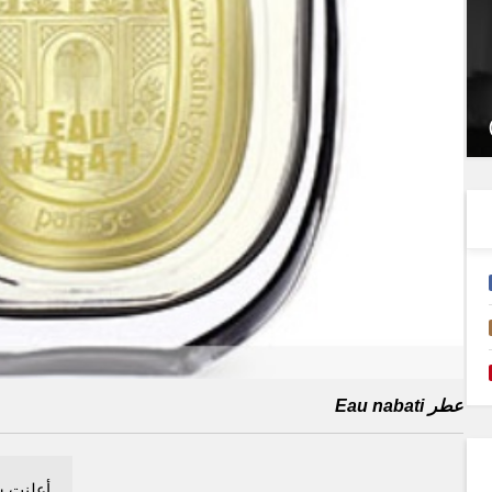
عطر Eau nabati
أعلنت ش