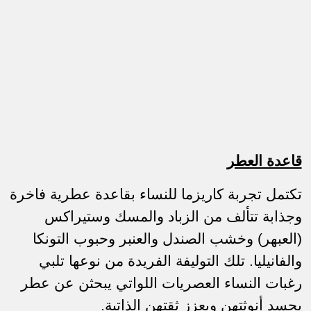
قاعدة العطر
تكتمل تجربة كاريزما للنساء بقاعدة عطرية فاخرة
وجذابة تتألف من الزباد والمسك وستيراكس
(العبهر) وخشب الصندل والعنبر وحبوب التونكا
والفانيليا. تلك التوليفة الفريدة من نوعها تلبي
رغبات النساء العصريات اللواتي يبحثن عن عطر
يجسد أنوثتهن ويعزز ثقتهن الذاتية.