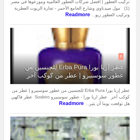
تركيب العطور | أفضل شركات العطور العالمية وموزعوها في مصر
(1) مول صيدناوي وشارع الجامع الأحمر - تجارة الزيوت العطرية
Readmore
وتركيب العطور زيو...
2
عطر إربا بورا Erba Pura للجنسين من
عطور سوسبيرو | عطر من كوكب آخر
عطر إربا بورا Erba Pura للجنسين من عطور سوسبيرو | عطر من
كوكب آخر عطر اربا بورا - عطور سوسبيرو Sosbiro عطر فاكهي
Readmore
هل توقعت يوما أن يثير...