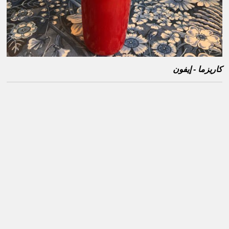
كاريزما - إيفون