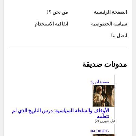
الصفحة الرئيسية
من نحن ؟!
سياسة الخصوصية
اتفاقية الاستخدام
اتصل بنا
مدونات صديقة
صفحة أخيرة
الأوقاف والسلطة السياسية: درس التاريخ الذي لم
نتعلمه
قبل شهرين (2)
ᕼᗩ ᗪIᑎIᑎG