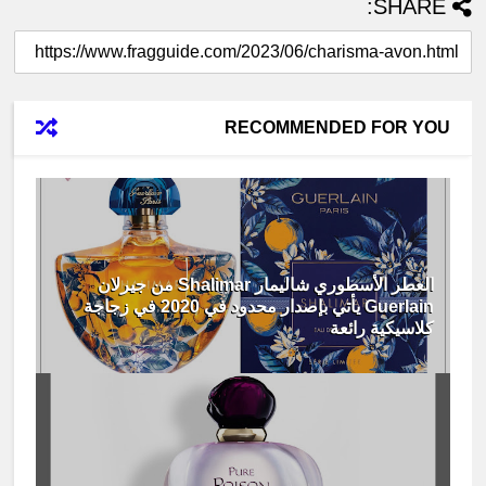
SHARE:
RECOMMENDED FOR YOU
العطر الأسطوري شاليمار Shalimar من جيرلان
Guerlain يأتي بإصدار محدود في 2020 في زجاجة
كلاسيكية رائعة