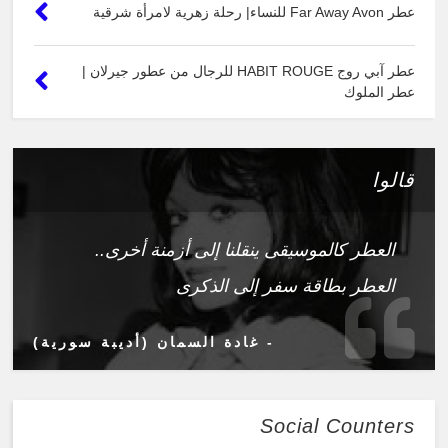
عطر Far Away Avon للنساء| رحلة زهرية لامرأة شرقية
عطر آبي روج HABIT ROUGE للرجال من عطور جيرلان |
عطر الملوك
قالوا
العطر كالموسيقى ينقلنا إلى أزمنة أخرى..
العطر بطاقة سفر إلى الذكرى
- غادة السمان (أديبة سورية)
Social Counters