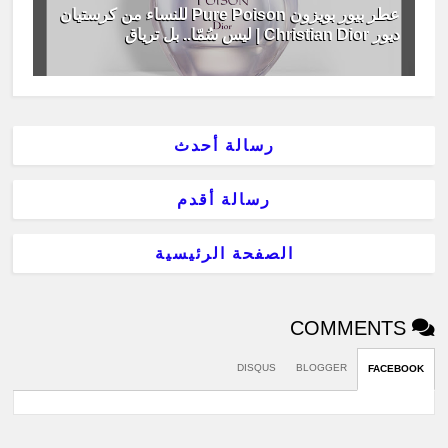
عطر بيور بويزون Pure Poison للنساء من كرستيان
ديور Christian Dior | ليس سُمّا.. بل ترياق
رسالة أحدث
رسالة أقدم
الصفحة الرئيسية
COMMENTS
DISQUS
BLOGGER
FACEBOOK